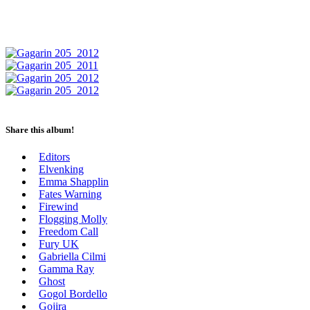
Share this album!
Editors
Elvenking
Emma Shapplin
Fates Warning
Firewind
Flogging Molly
Freedom Call
Fury UK
Gabriella Cilmi
Gamma Ray
Ghost
Gogol Bordello
Gojira