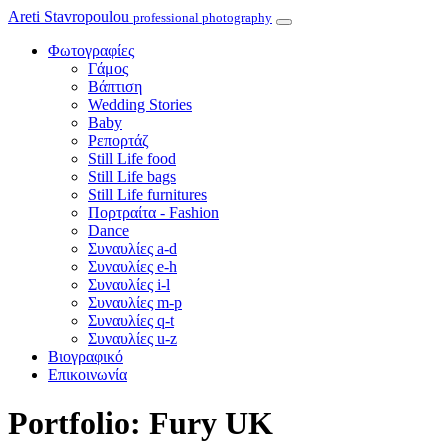
Areti Stavropoulou
professional photography
Φωτογραφίες
Γάμος
Βάπτιση
Wedding Stories
Baby
Ρεπορτάζ
Still Life food
Still Life bags
Still Life furnitures
Πορτραίτα - Fashion
Dance
Συναυλίες a-d
Συναυλίες e-h
Συναυλίες i-l
Συναυλίες m-p
Συναυλίες q-t
Συναυλίες u-z
Βιογραφικό
Επικοινωνία
Portfolio: Fury UK